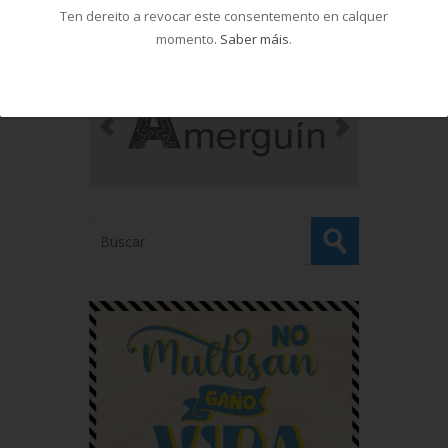
Ten dereito a revocar este consentemento en calquer
momento.
Saber máis
.