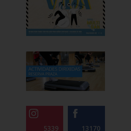
5339
13170