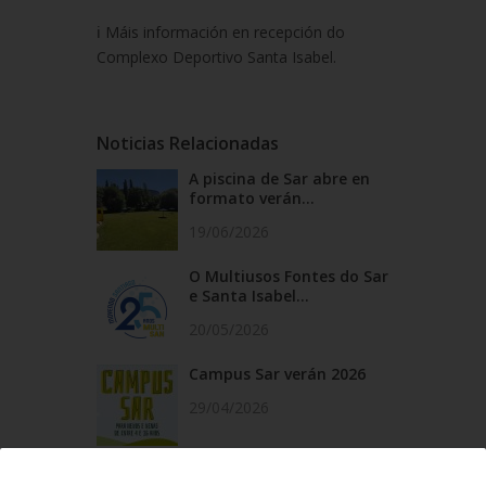
ℹ️ Máis información en recepción do
Complexo Deportivo Santa Isabel.
Noticias Relacionadas
A piscina de Sar abre en
formato verán...
19/06/2026
O Multiusos Fontes do Sar
e Santa Isabel...
20/05/2026
Campus Sar verán 2026
29/04/2026
Cursos de natación en