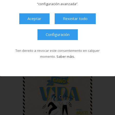
“configuración avanzada”
.
Aceptar
Rexeitar todo
Configuración
Ten dereito a revocar este consentemento en calquer
momento.
Saber máis
.