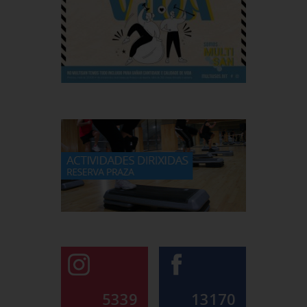
5339
13170