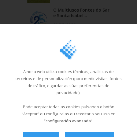
O Multiusos Fontes do Sar
e Santa Isabel...
20/05/2026
Campus Sar verán 2026
29/04/2026
Cursos de natación en
Santa Isabel, do 1...
A nosa web utiliza cookies técnicas, analíticas de
terceiros e de personalización (para medir visitas, fontes
18/03/2026
de tráfico, e gardar as súas preferencias de
privacidade).
Última hora
Pode aceptar todas as cookies pulsando o botón
“Aceptar” ou configuralas ou rexeitar o seu uso en
“configuración avanzada”
.