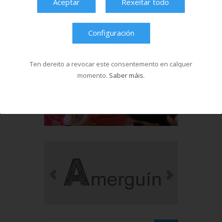
Aceptar
Rexeitar todo
Configuración
Ten dereito a revocar este consentemento en calquer
momento.
Saber máis
.
Ver máis videos